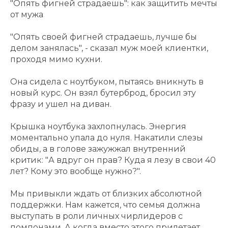
"Опять фигней страдаешь": как защитить мечты
от мужа
"Опять своей фигней страдаешь, лучше бы
делом занялась", - сказал муж моей клиентки,
проходя мимо кухни.
Она сидела с ноутбуком, пытаясь вникнуть в
новый курс. Он взял бутерброд, бросил эту
фразу и ушел на диван.
Крышка ноутбука захлопнулась. Энергия
моментально упала до нуля. Накатили слезы
обиды, а в голове зажужжал внутренний
критик: "А вдруг он прав? Куда я лезу в свои 40
лет? Кому это вообще нужно?".
Мы привыкли ждать от близких абсолютной
поддержки. Нам кажется, что семья должна
выступать в роли личных чирлидеров с
помпонами. А когда вместо этого прилетает